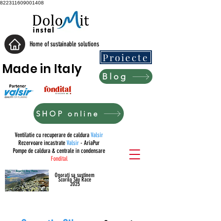
822311609001408
Home of sustainable solutions
Proiecte
Made in Italy
Blog
SHOP online
Ventilatie cu recuperare de caldura
Valsir
Rezervoare incastrate
Valsir
- AriaPur
Pompe de caldura & centrale in condensare
Fondital
Onorati sa sustinem
Scorilo Sky Race
2025