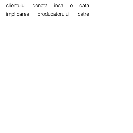
clientului denota inca o data
implicarea producatorului catre
produse de calitate, eco-friendly, si
eficiente energetic.
Va multumim si suntem onorati
pentru increderea acordata,
colaborand cu noi.
Echipa Dolomit Instal srl
Made in Italy