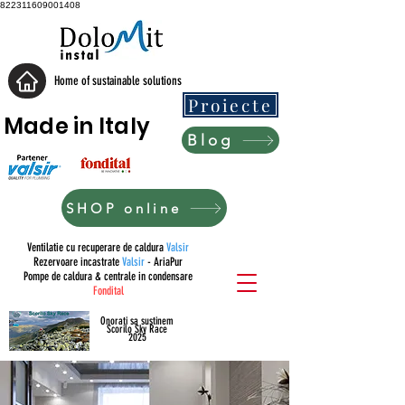
822311609001408
Home of sustainable solutions
Proiecte
Made in Italy
Blog
SHOP online
Ventilatie cu recuperare de caldura
Valsir
Rezervoare incastrate
Valsir
- AriaPur
Pompe de caldura & centrale in condensare
Fondital
Onorati sa sustinem
Scorilo Sky Race
2025