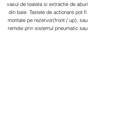
vasul de toaleta si extractie de aburi
din baie. Tastele de actionare pot fi
montate pe rezervor(front / up), sau
remote prin sistemul pneumatic sau
electronic. Orice rezervor ingropat
Valsir Winner S cu actionare
mecanica poate fi ulterior adaptat
printr-un kit pneumatic.
Rezervoare ingropate Valsir
Winner S - Certificari
Marca CE
TUV Germany