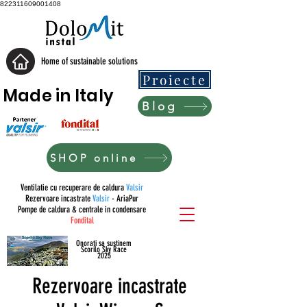
822311609001408
Home of sustainable solutions
Proiecte
Made in Italy
Blog
SHOP online
Ventilatie cu recuperare de caldura
Valsir
Rezervoare incastrate
Valsir
- AriaPur
Pompe de caldura & centrale in condensare
Fondital
Onorati sa sustinem
Scorilo Sky Race
2025
Rezervoare incastrate