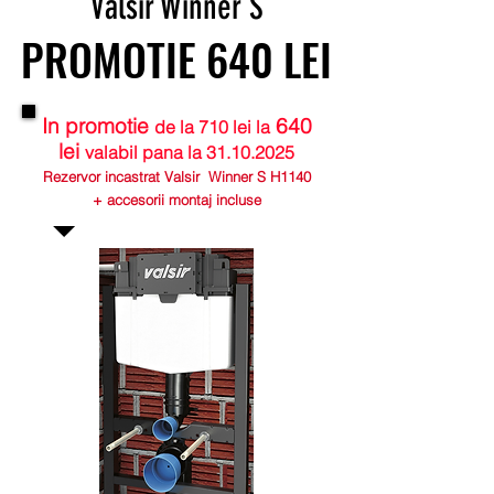
Valsir Winner S
PROMOTIE 640 LEI
PROMOTIE 640 LEI
In promotie
640
de la 710 lei la
lei
valabil pana la
31.10.2025
Rezervor incastrat Valsir Winner S H1140
+ accesorii montaj incluse