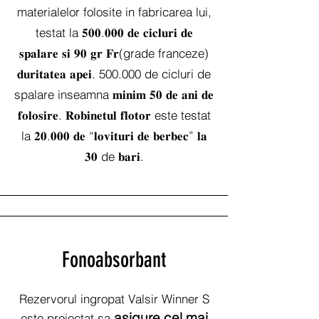
materialelor folosite in fabricarea lui,
testat la 𝟓𝟎𝟎.𝟎𝟎𝟎 𝐝𝐞 𝐜𝐢𝐜𝐥𝐮𝐫𝐢 𝐝𝐞
𝐬𝐩𝐚𝐥𝐚𝐫𝐞 𝐬𝐢 𝟗𝟎 𝐠𝐫 𝐅𝐫(grade franceze)
𝐝𝐮𝐫𝐢𝐭𝐚𝐭𝐞𝐚 𝐚𝐩𝐞𝐢. 500.000 de cicluri de
spalare inseamna 𝐦𝐢𝐧𝐢𝐦 𝟓𝟎 𝐝𝐞 𝐚𝐧𝐢 𝐝𝐞
𝐟𝐨𝐥𝐨𝐬𝐢𝐫𝐞. 𝐑𝐨𝐛𝐢𝐧𝐞𝐭𝐮𝐥 𝐟𝐥𝐨𝐭𝐨𝐫 este testat
la 𝟐𝟎.𝟎𝟎𝟎 𝐝𝐞 “𝐥𝐨𝐯𝐢𝐭𝐮𝐫𝐢 𝐝𝐞 𝐛𝐞𝐫𝐛𝐞𝐜” 𝐥𝐚
𝟑𝟎 de 𝐛𝐚𝐫𝐢.
Fonoabsorbant
Rezervorul ingropat Valsir Winner S
a
sigure cel mai
este proiectat sa