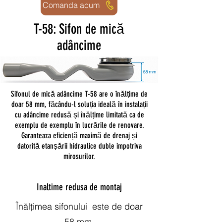
Comanda acum
T-58: Sifon de mică
adâncime
Sifonul de mică adâncime T-58 are o înălțime de
doar 58 mm, făcându-l soluția ideală în instalații
cu adâncime redusă și înălțime limitată ca de
exemplu de exemplu în lucrările de renovare.
Garanteaza eficiență maximă de drenaj și
datorită etanșării hidraulice duble impotriva
mirosurilor.
Inaltime redusa de montaj
Înălțimea sifonului este de doar
58 mm.