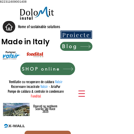
822311609001408
Home of sustainable solutions
Proiecte
Made in Italy
Blog
SHOP online
Ventilatie cu recuperare de caldura
Valsir
Rezervoare incastrate
Valsir
- AriaPur
Pompe de caldura & centrale in condensare
Fondital
Onorati sa sustinem
Scorilo Sky Race
2025