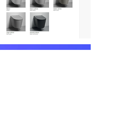
Smart toilet Hygea
Caracteristici
by Oli
• Uscare: 2 intensitati cu 5 trepte
de temperatura
• Igiena feminină
• 2 memorii de utilizator
• Funcția „Copii” LED RGB
• Lumină de curtoazie cu