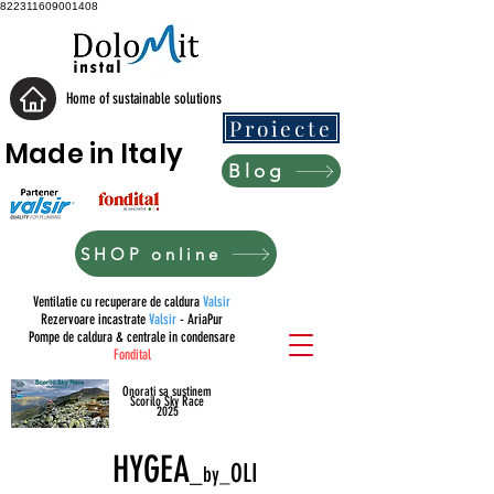
822311609001408
Home of sustainable solutions
Proiecte
Made in Italy
Blog
SHOP online
Ventilatie cu recuperare de caldura
Valsir
Rezervoare incastrate
Valsir
- AriaPur
Pompe de caldura & centrale in condensare
Fondital
Onorati sa sustinem
Scorilo Sky Race
2025
HYGEA
_
OLI
by_