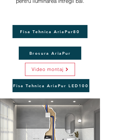
pentru iluminarea intregii bai.
Fisa Tehnica AriaPur80
Brosura AriaPur
Video montaj
Fisa Tehnica AriaPur LED100