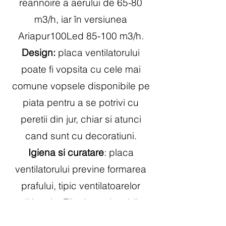
reannoire a aerului de 65-80
m3/h, iar în versiunea
Ariapur100Led 85-100 m3/h.
Design:
placa ventilatorului
poate fi vopsita cu cele mai
comune vopsele disponibile pe
piata pentru a se potrivi cu
peretii din jur, chiar si atunci
cand sunt cu decoratiuni.
Igiena si curatare
: placa
ventilatorului previne formarea
prafului, tipic ventilatoarelor
tradiționale. Filtrul este lavabil cu
apa si sapun.