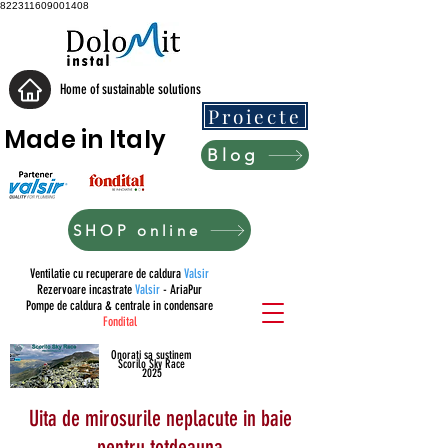
822311609001408
Home of sustainable solutions
Proiecte
Made in Italy
Blog
SHOP online
Ventilatie cu recuperare de caldura
Valsir
Rezervoare incastrate
Valsir
- AriaPur
Pompe de caldura & centrale in condensare
Fondital
Onorati sa sustinem
Scorilo Sky Race
2025
Uita de mirosurile neplacute in baie
pentru totdeauna