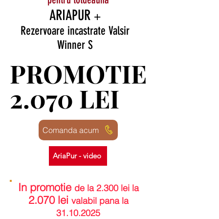
ARIAPUR
+
Rezervoare incastrate Valsir
Winner S
PROMOTIE
PROMOTIE
2.070 LEI
2.070 LEI
Comanda acum
AriaPur - video
In promotie
de la 2.300 lei la
2.070 lei
valabil pana la
31.10.2025