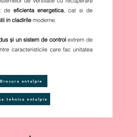
istemelor de ventilatie cu recuperare
at de
eficienta energetica
, cat si de
i in cladirile
moderne.
dus și un sistem de control
extrem de
re caracteristicile care fac unitatea
rosura entalpie
 tehnica entalpie