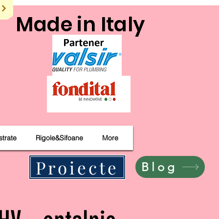
Made in Italy
strate
Rigole&Sifoane
More
Proiecte
Blog