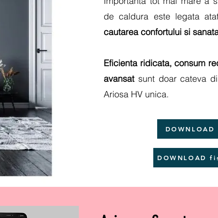
Importanta tot mai mare a s
de caldura este legata at
cautarea confortului si sanatati
Eficienta ridicata, consum re
avansat
sunt doar cateva dint
Ariosa HV unica.
DOWNLOAD B
DOWNLOAD fisa