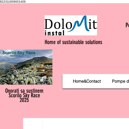
822311609001408
P
Home of sustainable solutions
Home&Contact
Pompe d
Onorati sa sustinem
Scorilo Sky Race
2025