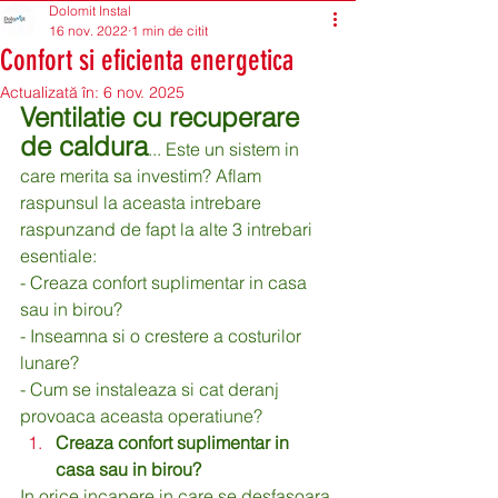
Dolomit Instal
16 nov. 2022
1 min de citit
Confort si eficienta energetica
Actualizată în:
6 nov. 2025
Ventilatie cu recuperare 
de caldura
... Este un sistem in 
care merita sa investim? Aflam 
raspunsul la aceasta intrebare 
raspunzand de fapt la alte 3 intrebari 
esentiale:
- Creaza confort suplimentar in casa 
sau in birou? 
- Inseamna si o crestere a costurilor 
lunare?
- Cum se instaleaza si cat deranj 
provoaca aceasta operatiune?
Creaza confort suplimentar in 
casa sau in birou? 
In orice incapere in care se desfasoara 