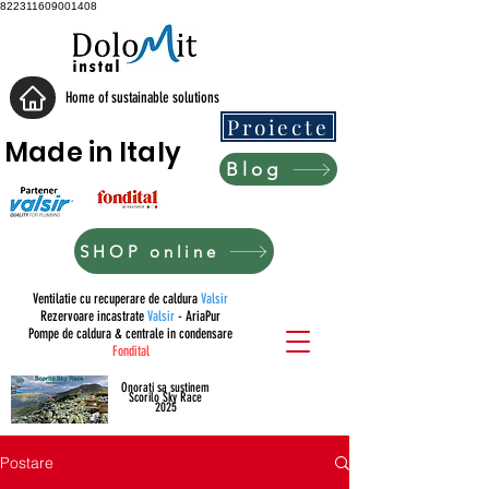
822311609001408
Home of sustainable solutions
Proiecte
Made in Italy
Blog
SHOP online
Ventilatie cu recuperare de caldura
Valsir
Rezervoare incastrate
Valsir
- AriaPur
Pompe de caldura & centrale in condensare
Fondital
Onorati sa sustinem
Scorilo Sky Race
2025
Postare