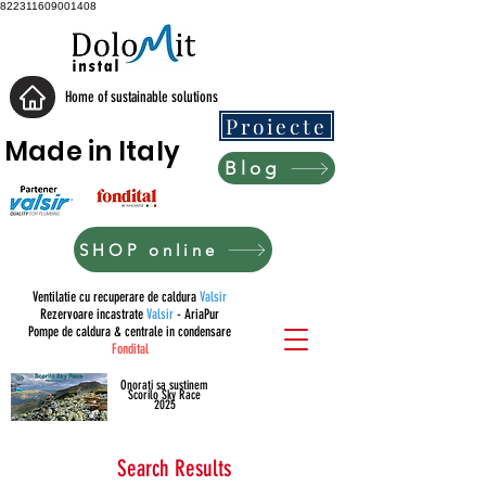
822311609001408
Home of sustainable solutions
Proiecte
Made in Italy
Blog
SHOP online
Ventilatie cu recuperare de caldura
Valsir
Rezervoare incastrate
Valsir
- AriaPur
Pompe de caldura & centrale in condensare
Fondital
Onorati sa sustinem
Scorilo Sky Race
2025
Search Results