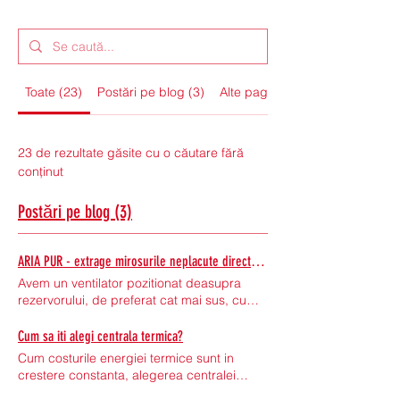
Toate (23)
Postări pe blog (3)
Alte pagini (20)
23 de rezultate găsite cu o căutare fără
conținut
Postări pe blog (3)
ARIA PUR - extrage mirosurile neplacute direct din vasul de toaleta si extrage aburul din baie
Avem un ventilator pozitionat deasupra
rezervorului, de preferat cat mai sus, cu
dubla functie: extrage mirosurile neplacute
direct din vasul de toaleta si extrage aburul
Cum sa iti alegi centrala termica?
din baie Avantajul sistemului Ariapur fata
Cum costurile energiei termice sunt in
de un sistem clasic separat compus dintr-
crestere constanta, alegerea centralei
un rezervor incastrat si un ventilator este
termice chiar este importanta. Afecteaza